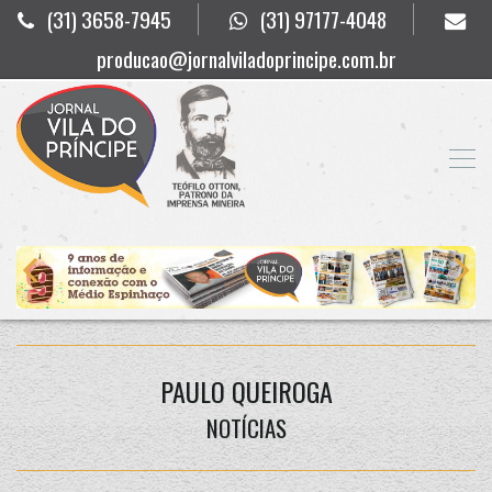
(31) 3658-7945
(31) 97177-4048
producao@jornalviladoprincipe.com.br
PAULO QUEIROGA
NOTÍCIAS