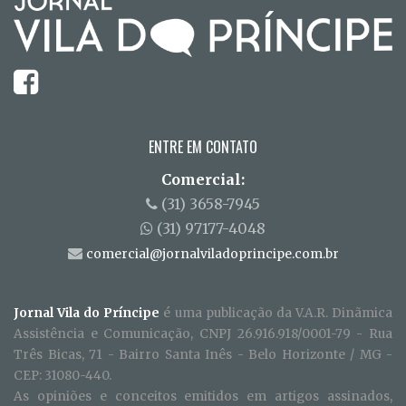
ENTRE EM CONTATO
Comercial:
(31) 3658-7945
(31) 97177-4048
comercial@jornalviladoprincipe.com.br
Jornal Vila do Príncipe
é uma publicação da V.A.R. Dinãmica
Assistência e Comunicação, CNPJ 26.916.918/0001-79 - Rua
Três Bicas, 71 - Bairro Santa Inês - Belo Horizonte / MG -
CEP: 31080-440.
As opiniões e conceitos emitidos em artigos assinados,