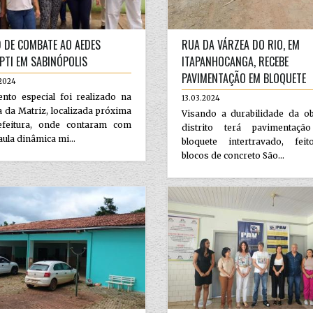
D DE COMBATE AO AEDES
RUA DA VÁRZEA DO RIO, EM
PTI EM SABINÓPOLIS
ITAPANHOCANGA, RECEBE
PAVIMENTAÇÃO EM BLOQUETE
.2024
nto especial foi realizado na
13.03.2024
 da Matriz, localizada próxima
Visando a durabilidade da ob
efeitura, onde contaram com
distrito terá pavimentaç
ula dinâmica mi...
bloquete intertravado, fei
blocos de concreto São...