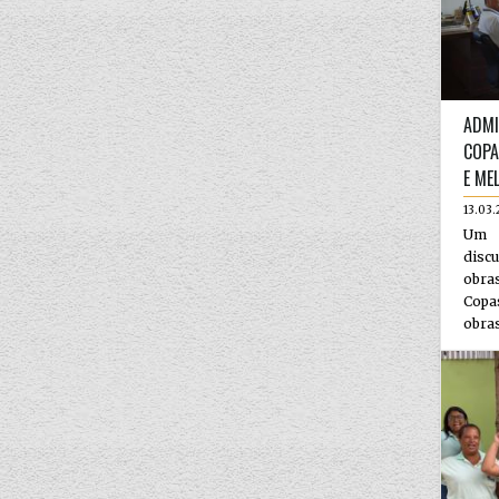
ADMI
COPA
E ME
13.03
Um 
disc
obra
Copa
obras