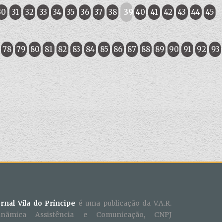
30
31
32
33
34
35
36
37
38
39
40
41
42
43
44
45
78
79
80
81
82
83
84
85
86
87
88
89
90
91
92
93
ornal Vila do Príncipe
é uma publicação da V.A.R.
inãmica Assistência e Comunicação, CNPJ