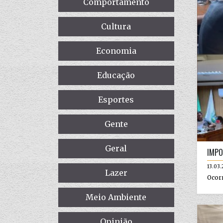
Comportamento
Cultura
Economia
Educação
Esportes
Gente
Geral
IMPO
13.03
Lazer
Ocorr
Meio Ambiente
Opinião