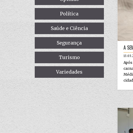
Política
Saúde e Ciência
Segurança
A SE
13.03
Turismo
Apó
carna
Variedades
Médi
cidad