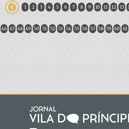
1
2
3
4
5
6
7
8
9
10
11
12
13
46
47
48
49
50
51
52
53
54
55
56
57
58
59
60
61