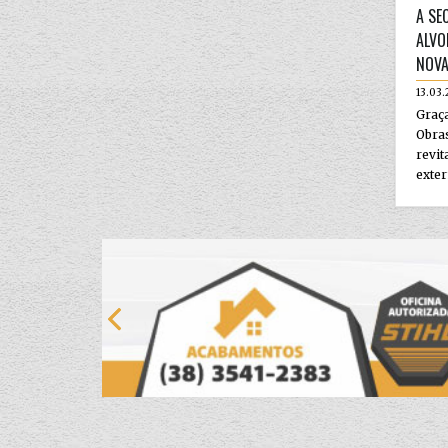
A SE
ALVO
NOV
13.03
Graça
Obr
revit
exter