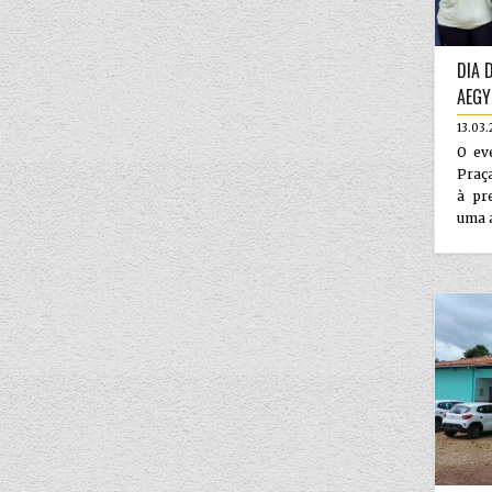
DIA 
AEGY
13.03
O eve
Praça
à pr
uma a