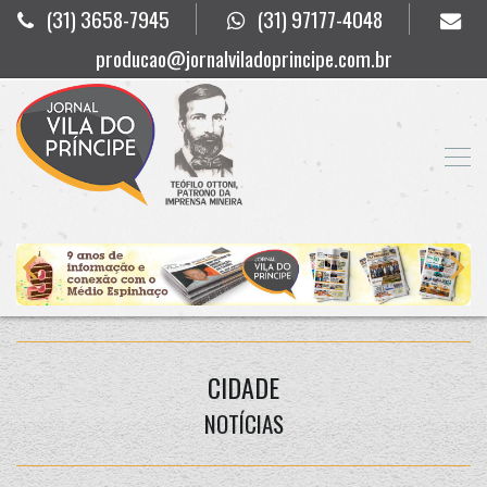
(31) 3658-7945
(31) 97177-4048
producao@jornalviladoprincipe.com.br
CIDADE
NOTÍCIAS