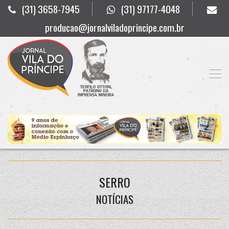
(31) 3658-7945
(31) 97177-4048
producao@jornalviladoprincipe.com.br
SERRO
NOTÍCIAS