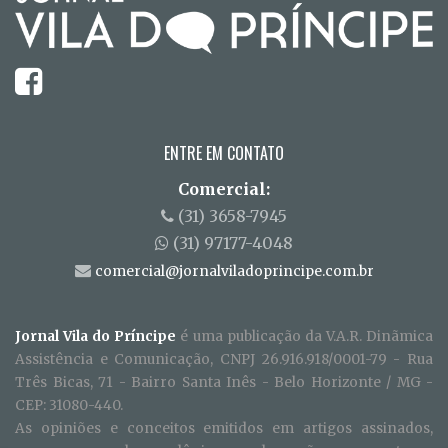
ENTRE EM CONTATO
Comercial:
(31) 3658-7945
(31) 97177-4048
comercial@jornalviladoprincipe.com.br
Jornal Vila do Príncipe
é uma publicação da V.A.R. Dinãmica
Assistência e Comunicação, CNPJ 26.916.918/0001-79 - Rua
Três Bicas, 71 - Bairro Santa Inês - Belo Horizonte / MG -
CEP: 31080-440.
As opiniões e conceitos emitidos em artigos assinados,