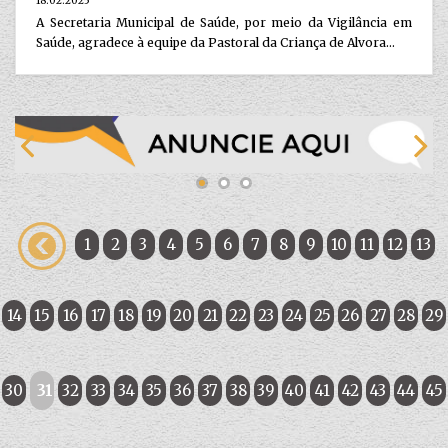
18.02.2025
A Secretaria Municipal de Saúde, por meio da Vigilância em
Saúde, agradece à equipe da Pastoral da Criança de Alvora...
1
2
3
4
5
6
7
8
9
10
11
12
13
14
15
16
17
18
19
20
21
22
23
24
25
26
27
28
29
30
31
32
33
34
35
36
37
38
39
40
41
42
43
44
45