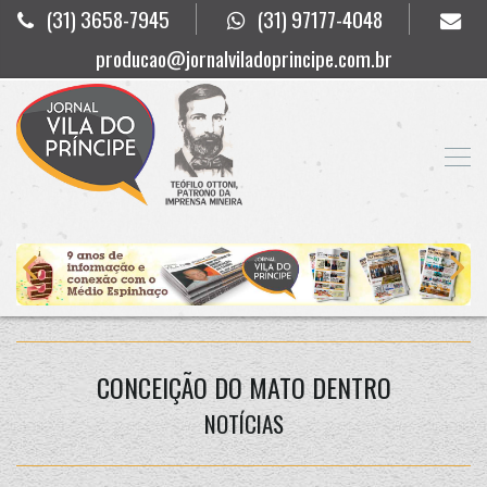
(31) 3658-7945
(31) 97177-4048
producao@jornalviladoprincipe.com.br
CONCEIÇÃO DO MATO DENTRO
NOTÍCIAS