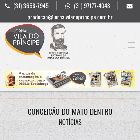
(31) 3658-7945
(31) 97177-4048
producao@jornalviladoprincipe.com.br
CONCEIÇÃO DO MATO DENTRO
NOTÍCIAS