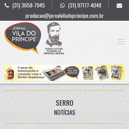
(31) 3658-7945
(31) 97177-4048
producao@jornalviladoprincipe.com.br
SERRO
NOTÍCIAS