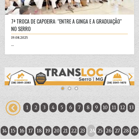
7ª TROCA DE CAPOEIRA: “ENTRE A GINGA E A GRADUAÇÃO"
NO SERRO
19.08.2025
...
1
2
3
4
5
6
7
8
9
10
11
12
13
14
15
16
17
18
19
20
21
22
23
24
25
26
27
28
29