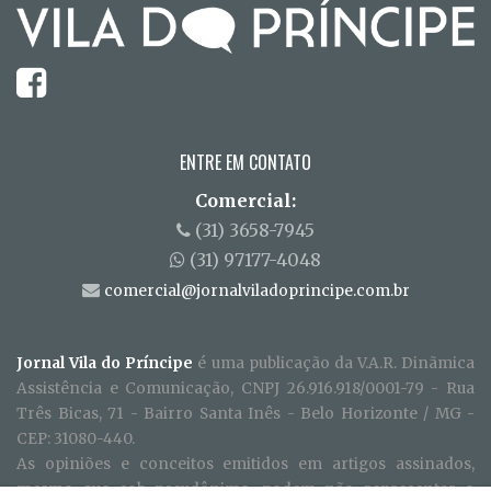
ENTRE EM CONTATO
Comercial:
(31) 3658-7945
(31) 97177-4048
comercial@jornalviladoprincipe.com.br
Jornal Vila do Príncipe
é uma publicação da V.A.R. Dinãmica
Assistência e Comunicação, CNPJ 26.916.918/0001-79 - Rua
Três Bicas, 71 - Bairro Santa Inês - Belo Horizonte / MG -
CEP: 31080-440.
As opiniões e conceitos emitidos em artigos assinados,
mesmo que sob pseudônimo, podem não representar o