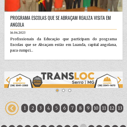
PROGRAMA ESCOLAS QUE SE ABRAÇAM REALIZA VISITA EM
ANGOLA
16.06.2023
Profissionais da Educação que participam do programa
Escolas que se Abraçam estão em Luanda, capital angolana,
para cumpri...
1
2
3
4
5
6
7
8
9
10
11
12
13