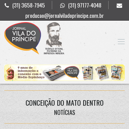
(31) 3658-7945
(31) 97177-4048
producao@jornalviladoprincipe.com.br
CONCEIÇÃO DO MATO DENTRO
NOTÍCIAS