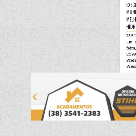
EXEC
MUNI
MELH
HÍDR
23.07
Em r
feir
COP
Pre
Presi