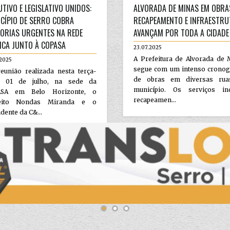
UTIVO E LEGISLATIVO UNIDOS:
ALVORADA DE MINAS EM OBRA
CÍPIO DE SERRO COBRA
RECAPEAMENTO E INFRAESTR
ORIAS URGENTES NA REDE
AVANÇAM POR TODA A CIDADE
ICA JUNTO À COPASA
23.07.2025
A Prefeitura de Alvorada de 
.2025
segue com um intenso crono
eunião realizada nesta terça-
de obras em diversas ru
a, 01 de julho, na sede da
município. Os serviços in
ASA em Belo Horizonte, o
recapeamen...
feito Nondas Miranda e o
dente da C&...