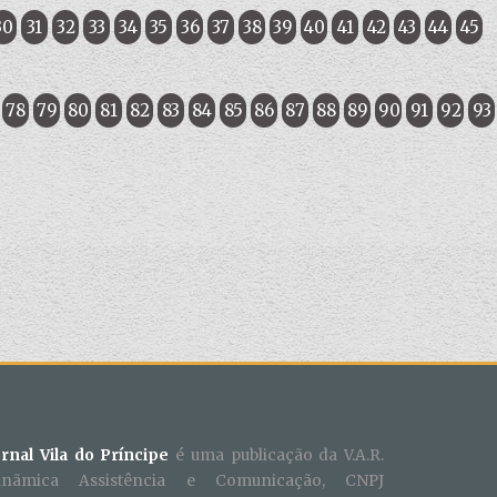
30
31
32
33
34
35
36
37
38
39
40
41
42
43
44
45
78
79
80
81
82
83
84
85
86
87
88
89
90
91
92
93
ornal Vila do Príncipe
é uma publicação da V.A.R.
inãmica Assistência e Comunicação, CNPJ