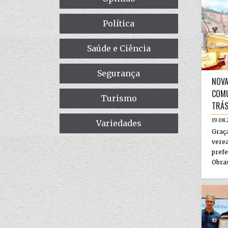
Política
Saúde e Ciência
Segurança
NOVA
COMU
Turismo
TRÁS
19.08.
Variedades
Graç
vere
prefe
Obras