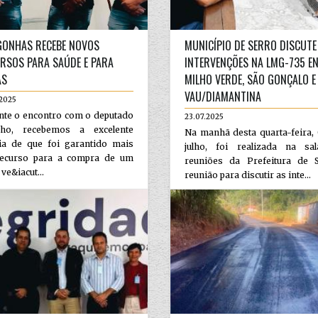
ONHAS RECEBE NOVOS
MUNICÍPIO DE SERRO DISCUTE
RSOS PARA SAÚDE E PARA
INTERVENÇÕES NA LMG-735 E
AS
MILHO VERDE, SÃO GONÇALO E
VAU/DIAMANTINA
.2025
nte o encontro com o deputado
23.07.2025
nho, recebemos a excelente
Na manhã desta quarta-feira,
cia de que foi garantido mais
julho, foi realizada na sa
ecurso para a compra de um
reuniões da Prefeitura de S
ve&iacut...
reunião para discutir as inte...