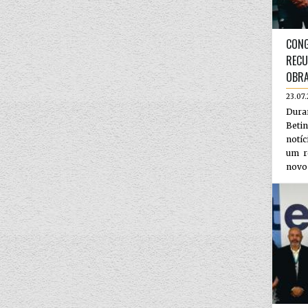
CONG
RECU
OBR
23.07
Dura
Beti
notí
um r
novo 