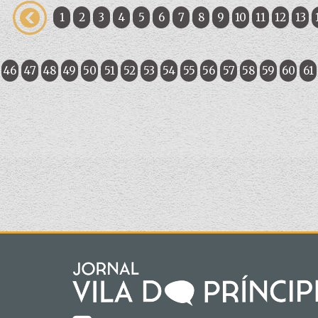
1
2
3
4
5
6
7
8
9
10
11
12
13
46
47
48
49
50
51
52
53
54
55
56
57
58
59
60
61