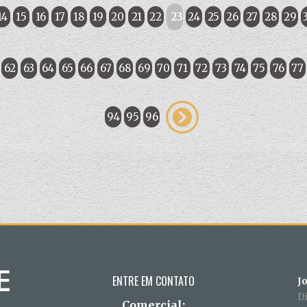
14
15
16
17
18
19
20
21
22
23
24
25
26
27
28
29
62
63
64
65
66
67
68
69
70
71
72
73
74
75
76
77
94
95
96
ENTRE EM CONTATO
J
D
Comercial: