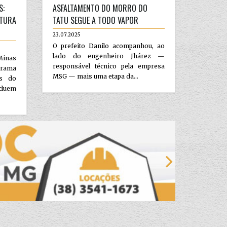
S:
ASFALTAMENTO DO MORRO DO
UTURA
TATU SEGUE A TODO VAPOR
23.07.2025
O prefeito Danilo acompanhou, ao
lado do engenheiro Jhárez —
Minas
responsável técnico pela empresa
grama
MSG — mais uma etapa da...
as do
cluem