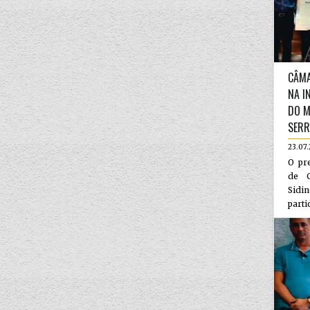
CÂMA
NA I
DO M
SER
23.07
O pr
de C
Sidi
parti