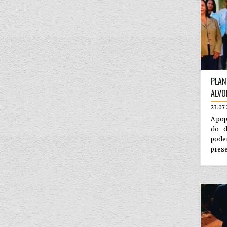
PLAN
ALVO
23.07
A pop
do d
pode
prese