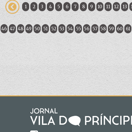
1
2
3
4
5
6
7
8
9
10
11
12
13
46
47
48
49
50
51
52
53
54
55
56
57
58
59
60
61