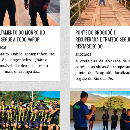
LTAMENTO DO MORRO DO
PONTE DO BROGODÓ É
 SEGUE A TODO VAPOR
RECUPERADA E TRÁFEGO SEGU
RESTABELECIDO
.2025
efeito Danilo acompanhou, ao
23.07.2025
o do engenheiro Jhárez —
A Prefeitura de Alvorada de 
onsável técnico pela empresa
concluiu as obras de recupera
 mais uma etapa da...
ponte do Brogodó, localiza
região do Rio das Pe...