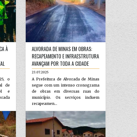
CA À
ALVORADA DE MINAS EM OBRAS:
RECAPEAMENTO E INFRAESTRUTURA
TAL
AVANÇAM POR TODA A CIDADE
23.07.2025
25, o
A Prefeitura de Alvorada de Minas
al de
segue com um intenso cronograma
vel e
de obras em diversas ruas do
orada
município. Os serviços incluem
recapeamen...