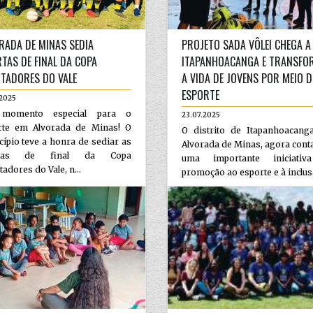
RADA DE MINAS SEDIA
PROJETO SADA VÔLEI CHEGA A
TAS DE FINAL DA COPA
ITAPANHOACANGA E TRANSFO
RTADORES DO VALE
A VIDA DE JOVENS POR MEIO 
ESPORTE
.2025
momento especial para o
23.07.2025
rte em Alvorada de Minas! O
O distrito de Itapanhoacang
ípio teve a honra de sediar as
Alvorada de Minas, agora con
rtas de final da Copa
uma importante iniciati
tadores do Vale, n...
promoção ao esporte e à inclus&