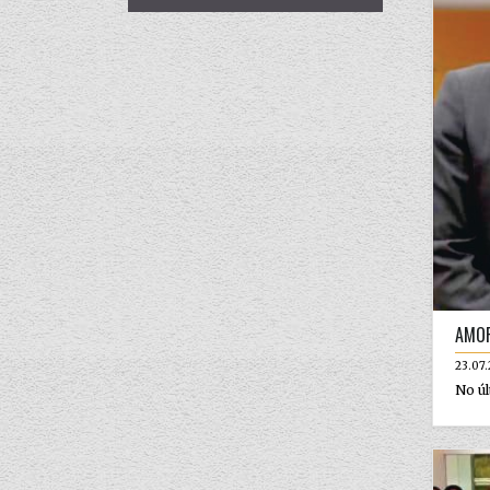
AMOR
23.07
No úl