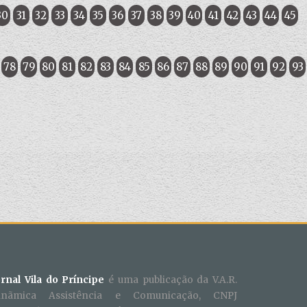
30
31
32
33
34
35
36
37
38
39
40
41
42
43
44
45
78
79
80
81
82
83
84
85
86
87
88
89
90
91
92
93
ornal Vila do Príncipe
é uma publicação da V.A.R.
inãmica Assistência e Comunicação, CNPJ