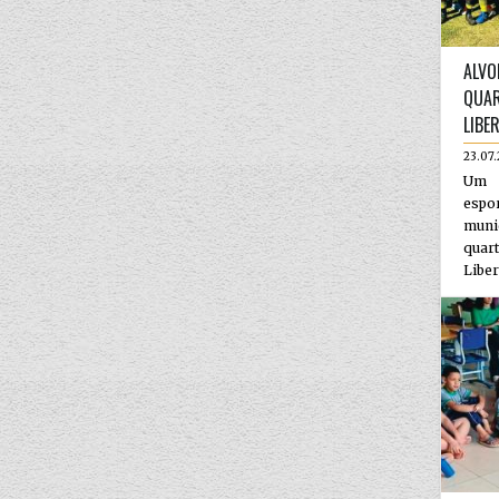
ALVO
QUAR
LIBE
23.07
Um 
espo
munic
qua
Liber