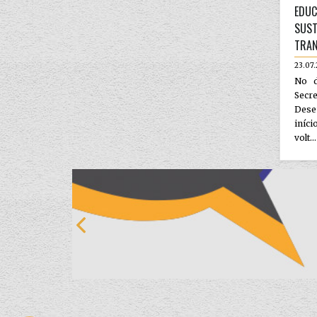
EDUC
SUST
TRA
23.07
No d
Secr
Dese
iníc
volt...