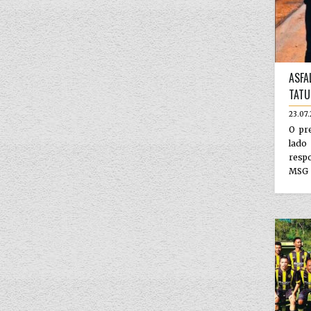
ASFA
TATU
23.07
O pr
lad
resp
MSG —