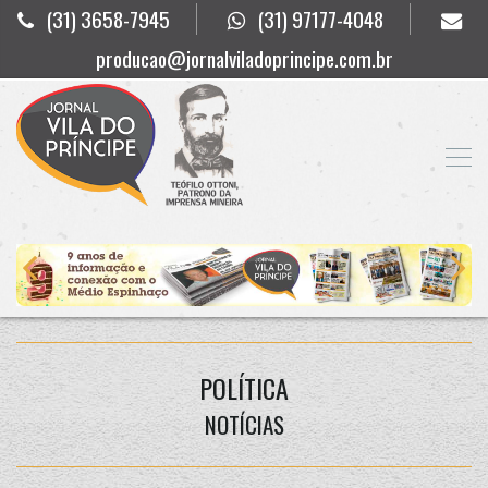
(31) 3658-7945
(31) 97177-4048
producao@jornalviladoprincipe.com.br
POLÍTICA
NOTÍCIAS