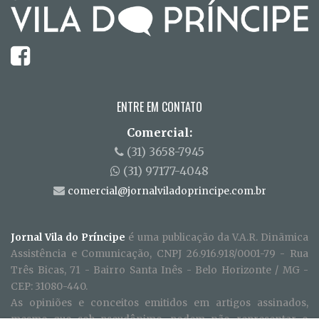
ENTRE EM CONTATO
Comercial:
(31) 3658-7945
(31) 97177-4048
comercial@jornalviladoprincipe.com.br
Jornal Vila do Príncipe
é uma publicação da V.A.R. Dinãmica
Assistência e Comunicação, CNPJ 26.916.918/0001-79 - Rua
Três Bicas, 71 - Bairro Santa Inês - Belo Horizonte / MG -
CEP: 31080-440.
As opiniões e conceitos emitidos em artigos assinados,