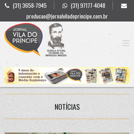
(31) 3658-7945
(31) 97177-4048
producao@jornalviladoprincipe.com.br
NOTÍCIAS