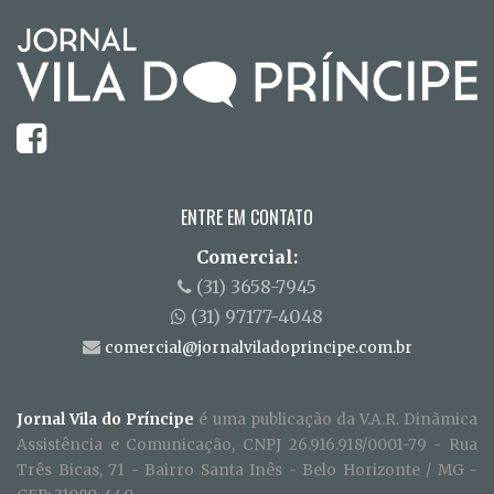
ENTRE EM CONTATO
Comercial:
(31) 3658-7945
(31) 97177-4048
comercial@jornalviladoprincipe.com.br
Jornal Vila do Príncipe
é uma publicação da V.A.R. Dinãmica
Assistência e Comunicação, CNPJ 26.916.918/0001-79 - Rua
Três Bicas, 71 - Bairro Santa Inês - Belo Horizonte / MG -