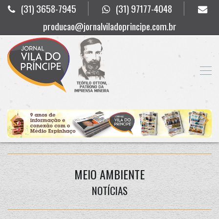
(31) 3658-7945
(31) 97177-4048
producao@jornalviladoprincipe.com.br
MEIO AMBIENTE
NOTÍCIAS