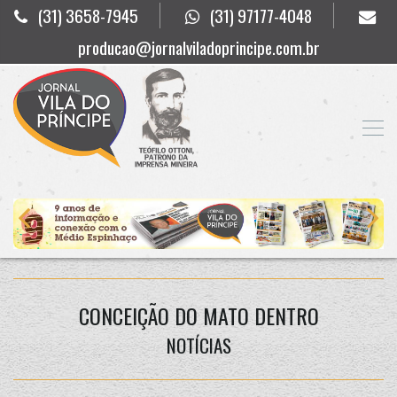
(31) 3658-7945
(31) 97177-4048
producao@jornalviladoprincipe.com.br
CONCEIÇÃO DO MATO DENTRO
NOTÍCIAS