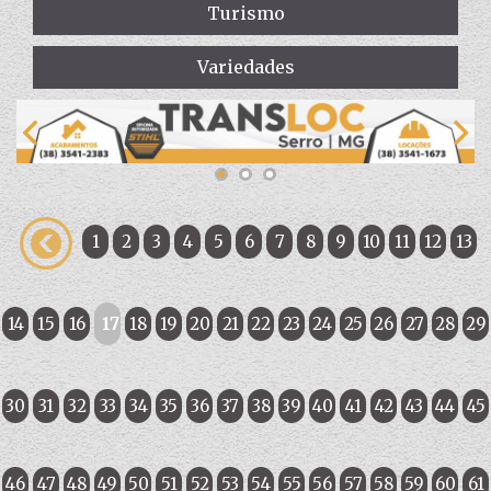
Turismo
Variedades
1
2
3
4
5
6
7
8
9
10
11
12
13
14
15
16
17
18
19
20
21
22
23
24
25
26
27
28
29
30
31
32
33
34
35
36
37
38
39
40
41
42
43
44
45
46
47
48
49
50
51
52
53
54
55
56
57
58
59
60
61