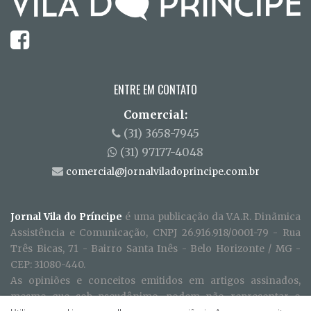
ENTRE EM CONTATO
Comercial:
(31) 3658-7945
(31) 97177-4048
comercial@jornalviladoprincipe.com.br
Jornal Vila do Príncipe
é uma publicação da V.A.R. Dinãmica
Assistência e Comunicação, CNPJ 26.916.918/0001-79 - Rua
Três Bicas, 71 - Bairro Santa Inês - Belo Horizonte / MG -
CEP: 31080-440.
As opiniões e conceitos emitidos em artigos assinados,
mesmo que sob pseudônimo, podem não representar o