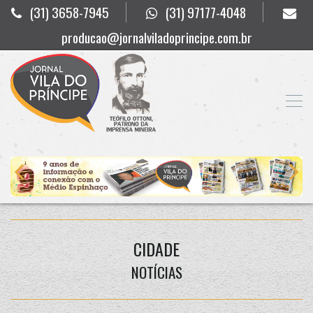
(31) 3658-7945
(31) 97177-4048
producao@jornalviladoprincipe.com.br
CIDADE
NOTÍCIAS