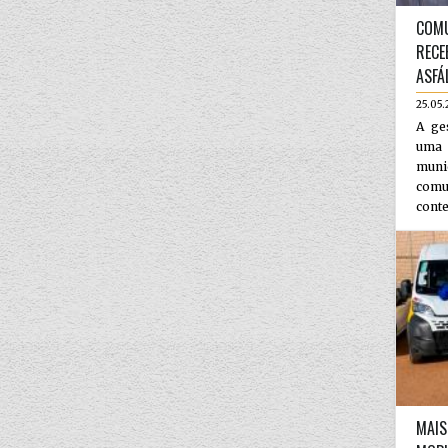
COMU
RECE
ASFÁ
25.05.
A ge
uma
muni
com
conte
MAIS