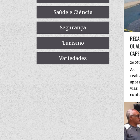
Saúde e Ciência
Segurança
RECA
Turismo
QUAL
CAPE
Variedades
26.05
As 
reali
apres
vias
confo