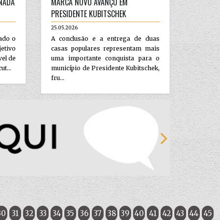
NADA
MARCA NOVO AVANÇO EM
PRESIDENTE KUBITSCHEK
25.05.2026
zado o
A conclusão e a entrega de duas
etivo
casas populares representam mais
vel de
uma importante conquista para o
ut...
município de Presidente Kubitschek,
fru...
30
31
32
33
34
35
36
37
38
39
40
41
42
43
44
45