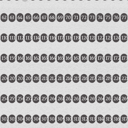
62
63
64
65
66
67
68
69
70
71
72
73
74
75
76
77
9
110
111
112
113
114
115
116
117
118
119
120
121
122
123
124
12
7
158
159
160
161
162
163
164
165
166
167
168
169
170
171
172
173
5
206
207
208
209
210
211
212
213
214
215
216
217
218
219
220
22
3
254
255
256
257
258
259
260
261
262
263
264
265
266
267
268
26
1
302
303
304
305
306
307
308
309
310
311
312
313
314
315
316
317