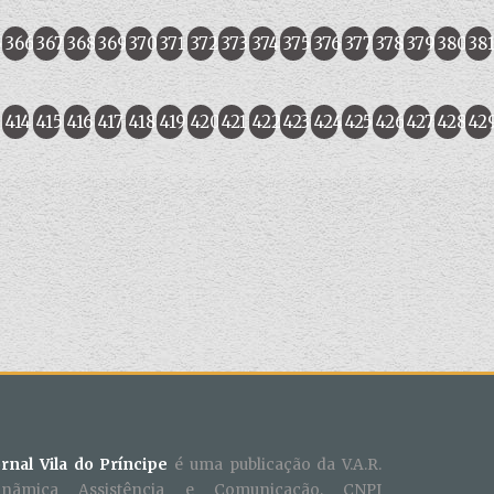
5
366
367
368
369
370
371
372
373
374
375
376
377
378
379
380
38
414
415
416
417
418
419
420
421
422
423
424
425
426
427
428
42
ornal Vila do Príncipe
é uma publicação da V.A.R.
inãmica Assistência e Comunicação, CNPJ