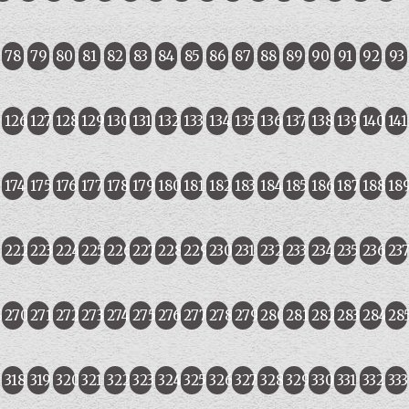
78
79
80
81
82
83
84
85
86
87
88
89
90
91
92
93
5
126
127
128
129
130
131
132
133
134
135
136
137
138
139
140
141
174
175
176
177
178
179
180
181
182
183
184
185
186
187
188
18
1
222
223
224
225
226
227
228
229
230
231
232
233
234
235
236
23
9
270
271
272
273
274
275
276
277
278
279
280
281
282
283
284
28
318
319
320
321
322
323
324
325
326
327
328
329
330
331
332
333