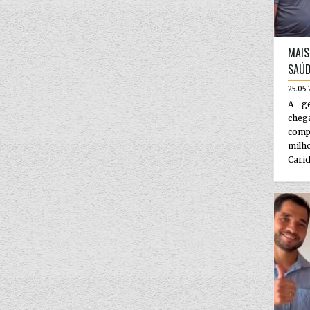
MAIS
SAÚD
25.05.
A ge
che
compu
milh
Carid