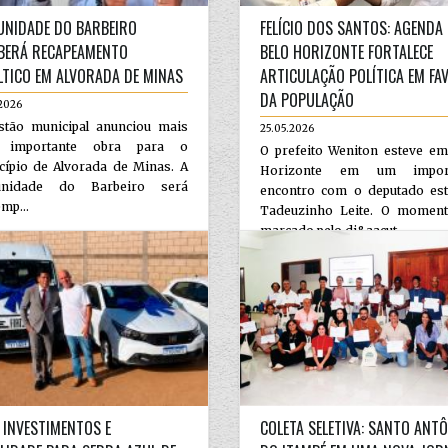
NIDADE DO BARBEIRO
FELÍCIO DOS SANTOS: AGENDA
BERÁ RECAPEAMENTO
BELO HORIZONTE FORTALECE
LTICO EM ALVORADA DE MINAS
ARTICULAÇÃO POLÍTICA EM FA
DA POPULAÇÃO
2026
stão municipal anunciou mais
25.05.2026
 importante obra para o
O prefeito Weniton esteve em
cípio de Alvorada de Minas. A
Horizonte em um import
unidade do Barbeiro será
encontro com o deputado est
mp...
Tadeuzinho Leite. O moment
marcado pelo di&aacut...
 INVESTIMENTOS E
COLETA SELETIVA: SANTO ANT