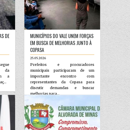
AS DE
MUNICÍPIOS DO VALE UNEM FORÇAS
EM BUSCA DE MELHORIAS JUNTO À
COPASA
25.05.2026
segue
Prefeitos e procuradores
a da
municipais participaram de um
om a
importante encontro com
ç...
representantes da Copasa para
discutir demandas e buscar
melhorias para...