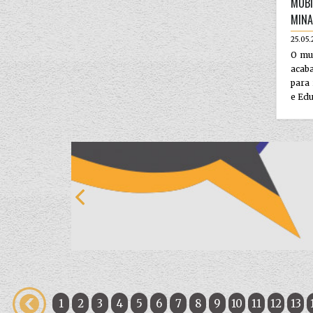
MOBI
MINA
25.05.
O mun
acaba
para 
e Edu
1
2
3
4
5
6
7
8
9
10
11
12
13