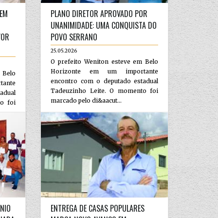
 EM
PLANO DIRETOR APROVADO POR
UNANIMIDADE: UMA CONQUISTA DO
VOR
POVO SERRANO
25.05.2026
O prefeito Weniton esteve em Belo
Horizonte em um importante
 Belo
encontro com o deputado estadual
ante
Tadeuzinho Leite. O momento foi
adual
marcado pelo di&aacut...
o foi
ÔNIO
ENTREGA DE CASAS POPULARES