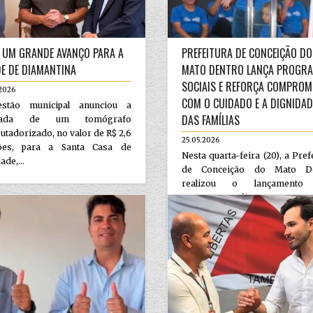
 UM GRANDE AVANÇO PARA A
PREFEITURA DE CONCEIÇÃO DO
E DE DIAMANTINA
MATO DENTRO LANÇA PROGR
SOCIAIS E REFORÇA COMPROM
2026
COM O CUIDADO E A DIGNIDAD
stão municipal anunciou a
DAS FAMÍLIAS
gada de um tomógrafo
tadorizado, no valor de R$ 2,6
25.05.2026
ões, para a Santa Casa de
Nesta quarta-feira (20), a Pref
ade,...
de Conceição do Mato De
realizou o lançamento
programas Alimento na M
Alavanca...