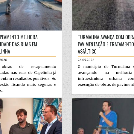
PEAMENTO MELHORA
TURMALINA AVANÇA COM OBR
IDADE DAS RUAS EM
PAVIMENTAÇÃO E TRATAMENTO
LINHA
ASFÁLTICO
.2026
26.05.2026
obras de recapeamento
O município de Turmalina 
zadas nas ruas de Capelinha já
avançando na melhori
entam resultados positivos. As
infraestrutura urbana c
 estão ficando mais seguras e
execução de obras de pavimenta
...