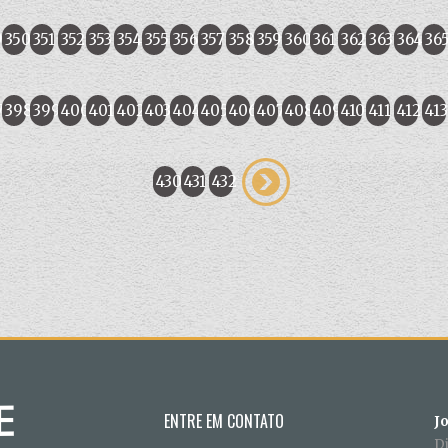
9
350
351
352
353
354
355
356
357
358
359
360
361
362
363
364
36
7
398
399
400
401
402
403
404
405
406
407
408
409
410
411
412
413
430
431
432
ENTRE EM CONTATO
J
D