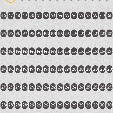
46
47
48
49
50
51
52
53
54
55
56
57
58
59
60
61
94
95
96
97
98
99
100
101
102
103
104
105
106
107
108
10
142
143
144
145
146
147
148
149
150
151
152
153
154
155
156
15
190
191
192
193
194
195
196
197
198
199
200
201
202
203
204
20
238
239
240
241
242
243
244
245
246
247
248
249
250
251
252
25
286
287
288
289
290
291
292
293
294
295
296
297
298
299
300
30