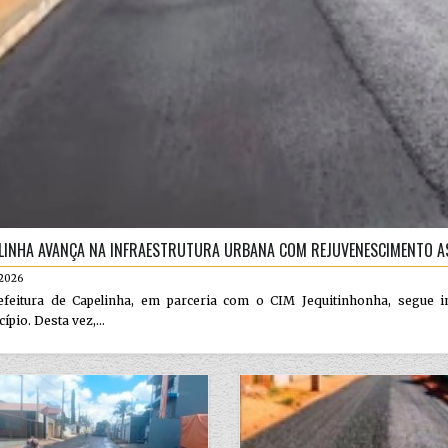
LINHA AVANÇA NA INFRAESTRUTURA URBANA COM REJUVENESCIMENTO AS
.2026
efeitura de Capelinha, em parceria com o CIM Jequitinhonha, segue i
ípio. Desta vez,...