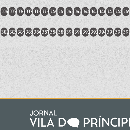
334
335
336
337
338
339
340
341
342
343
344
345
346
347
348
34
382
383
384
385
386
387
388
389
390
391
392
393
394
395
396
39