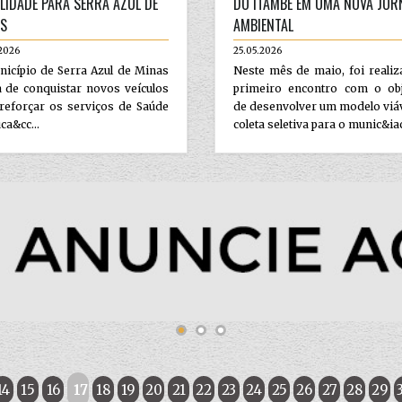
LIDADE PARA SERRA AZUL DE
DO ITAMBÉ EM UMA NOVA JOR
S
AMBIENTAL
2026
25.05.2026
icípio de Serra Azul de Minas
Neste mês de maio, foi reali
 de conquistar novos veículos
primeiro encontro com o obj
reforçar os serviços de Saúde
de desenvolver um modelo viá
ca&cc...
coleta seletiva para o munic&iac
14
15
16
17
18
19
20
21
22
23
24
25
26
27
28
29