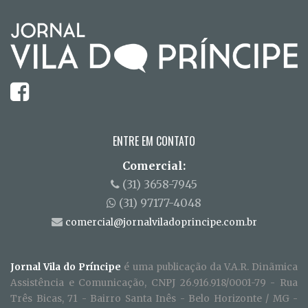
ENTRE EM CONTATO
Comercial:
(31) 3658-7945
(31) 97177-4048
comercial@jornalviladoprincipe.com.br
Jornal Vila do Príncipe
é uma publicação da V.A.R. Dinãmica
Assistência e Comunicação, CNPJ 26.916.918/0001-79 - Rua
Três Bicas, 71 - Bairro Santa Inês - Belo Horizonte / MG -