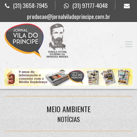
(31) 3658-7945
(31) 97177-4048
producao@jornalviladoprincipe.com.br
MEIO AMBIENTE
NOTÍCIAS