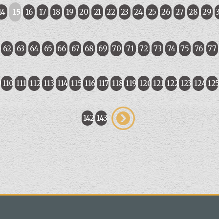
14
15
16
17
18
19
20
21
22
23
24
25
26
27
28
29
62
63
64
65
66
67
68
69
70
71
72
73
74
75
76
77
9
110
111
112
113
114
115
116
117
118
119
120
121
122
123
124
12
142
143