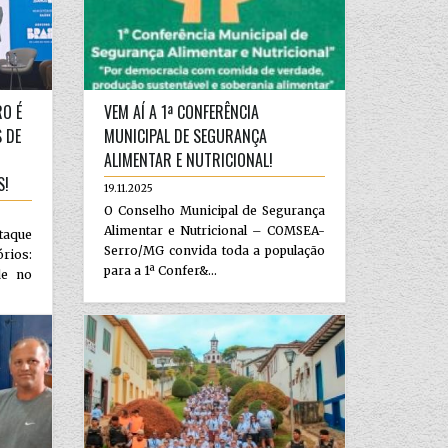
RO É
VEM AÍ A 1ª CONFERÊNCIA
 DE
MUNICIPAL DE SEGURANÇA
ALIMENTAR E NUTRICIONAL!
S!
19.11.2025
O Conselho Municipal de Segurança
Alimentar e Nutricional – COMSEA-
taque
Serro/MG convida toda a população
rios:
para a 1ª Confer&...
de no