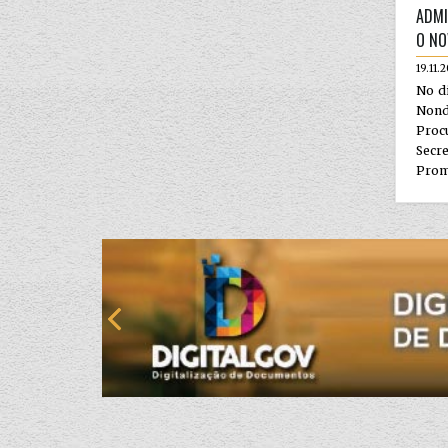
ADMI
O NO
19.11.
No d
Non
Pro
Secre
Promo