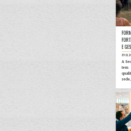
FORM
FORT
E GE
19.11.
A Sec
tem 
qual
rede,