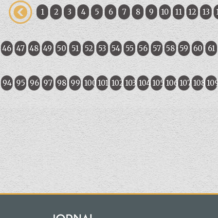
1
2
3
4
5
6
7
8
9
10
11
12
13
46
47
48
49
50
51
52
53
54
55
56
57
58
59
60
61
94
95
96
97
98
99
100
101
102
103
104
105
106
107
108
10