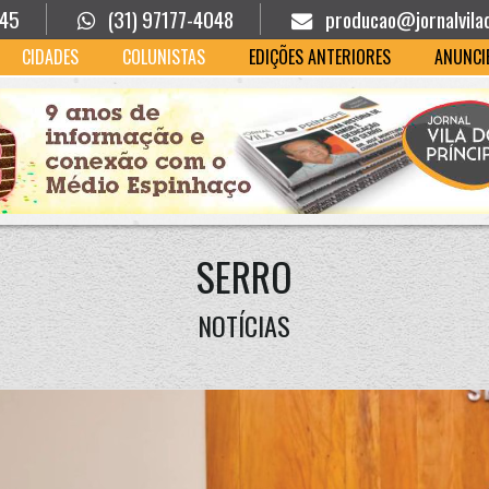
945
(31) 97177-4048
producao@jornalvila
CIDADES
COLUNISTAS
EDIÇÕES ANTERIORES
ANUNCI
SERRO
NOTÍCIAS