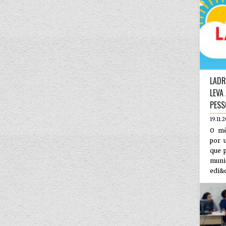
LADR
LEVA
PESS
19.11.
O mê
por 
que p
muni
edi&c