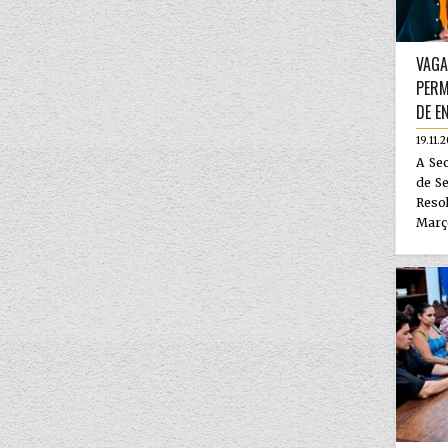
VAGA
PERM
DE E
19.11.
A Sec
de Se
Reso
Março