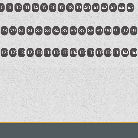
30
31
32
33
34
35
36
37
38
39
40
41
42
43
44
45
78
79
80
81
82
83
84
85
86
87
88
89
90
91
92
93
5
126
127
128
129
130
131
132
133
134
135
136
137
138
139
140
141