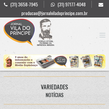
(31) 3658-7945
(31) 97177-4048
producao@jornalviladoprincipe.com.br
VARIEDADES
NOTÍCIAS