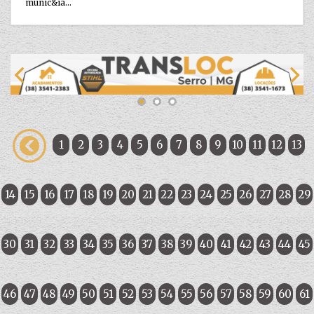
munic&ia...
1
2
3
4
5
6
7
8
9
10
11
12
13
14
15
16
17
18
19
20
21
22
23
24
25
26
27
28
29
30
31
32
33
34
35
36
37
38
39
40
41
42
43
44
45
46
47
48
49
50
51
52
53
54
55
56
57
58
59
60
61