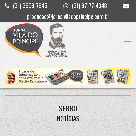
(31) 3658-7945
(31) 97177-4048
producao@jornalviladoprincipe.com.br
SERRO
NOTÍCIAS