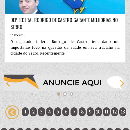
DEP. FEDERAL RODRIGO DE CASTRO GARANTE MELHORIAS NO
SERRO
16.05.2018
O deputado federal Rodrigo de Castro tem dado um
importante foco na questão da saúde em seu trabalho na
cidade do Serro. Recentemente...
1
2
3
4
5
6
7
8
9
10
11
12
13