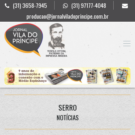
(31) 3658-7945
(31) 97177-4048
producao@jornalviladoprincipe.com.br
SERRO
NOTÍCIAS