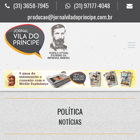
(31) 3658-7945
(31) 97177-4048
producao@jornalviladoprincipe.com.br
POLÍTICA
NOTÍCIAS