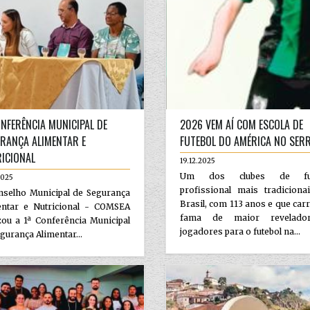
ONFERÊNCIA MUNICIPAL DE
2026 VEM AÍ COM ESCOLA DE
RANÇA ALIMENTAR E
FUTEBOL DO AMÉRICA NO SER
ICIONAL
19.12.2025
Um dos clubes de fut
2025
profissional mais tradiciona
nselho Municipal de Segurança
Brasil, com 113 anos e que car
entar e Nutricional - COMSEA
fama de maior revelado
zou a 1ª Conferência Municipal
jogadores para o futebol na...
gurança Alimentar...