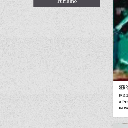
Turismo
SERR
19.12.
A Pre
na ex