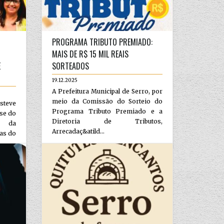
PROGRAMA TRIBUTO PREMIADO:
MAIS DE R$ 15 MIL REAIS
E
SORTEADOS
19.12.2025
A Prefeitura Municipal de Serro, por
meio da Comissão do Sorteio do
steve
Programa Tributo Premiado e a
sse do
Diretoria de Tributos,
r da
Arrecadaç&atild...
tas do