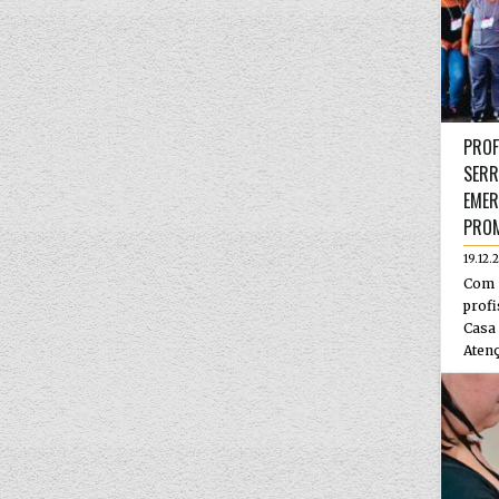
PROF
SERR
EMER
PROM
19.12.
Com 
profi
Casa 
Atenç