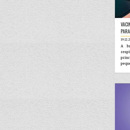
VACI
PARA
19.12.
A br
res
prin
peque