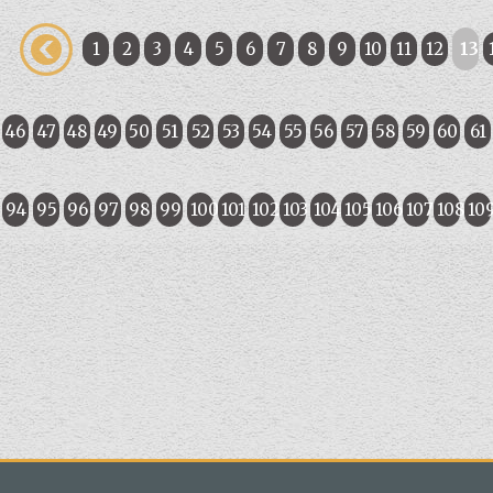
1
2
3
4
5
6
7
8
9
10
11
12
13
46
47
48
49
50
51
52
53
54
55
56
57
58
59
60
61
94
95
96
97
98
99
100
101
102
103
104
105
106
107
108
10