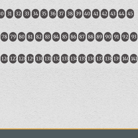
30
31
32
33
34
35
36
37
38
39
40
41
42
43
44
45
78
79
80
81
82
83
84
85
86
87
88
89
90
91
92
93
5
126
127
128
129
130
131
132
133
134
135
136
137
138
139
140
141