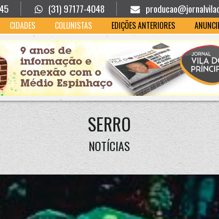
945
(31) 97177-4048
producao@jornalvila
CIDADES
COLUNISTAS
EDIÇÕES ANTERIORES
ANUNCI
SERRO
NOTÍCIAS