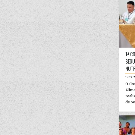
1ª C
SEGU
NUTR
19.12.
O Co
Alim
reali
de Se