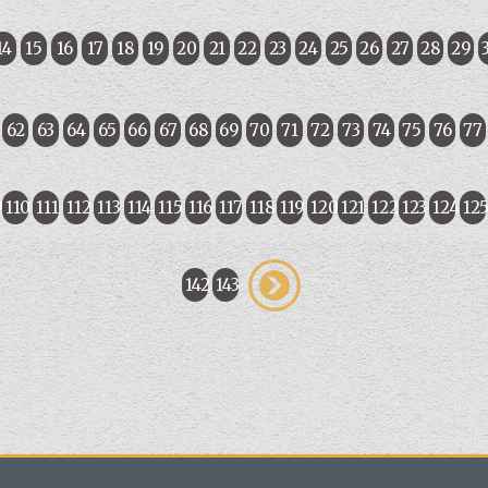
14
15
16
17
18
19
20
21
22
23
24
25
26
27
28
29
62
63
64
65
66
67
68
69
70
71
72
73
74
75
76
77
9
110
111
112
113
114
115
116
117
118
119
120
121
122
123
124
12
142
143