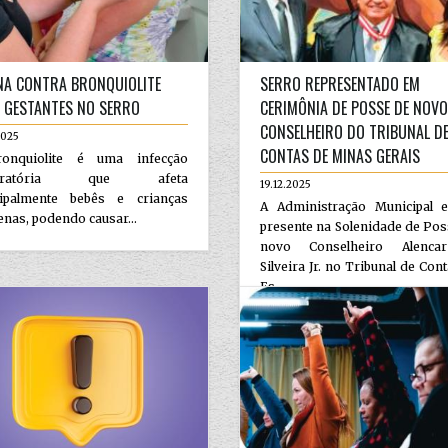
NA CONTRA BRONQUIOLITE
SERRO REPRESENTADO EM
 GESTANTES NO SERRO
CERIMÔNIA DE POSSE DE NOVO
CONSELHEIRO DO TRIBUNAL D
2025
CONTAS DE MINAS GERAIS
onquiolite é uma infecção
piratória que afeta
19.12.2025
cipalmente bebês e crianças
A Administração Municipal e
nas, podendo causar...
presente na Solenidade de Po
novo Conselheiro Alenca
Silveira Jr. no Tribunal de Con
Es...