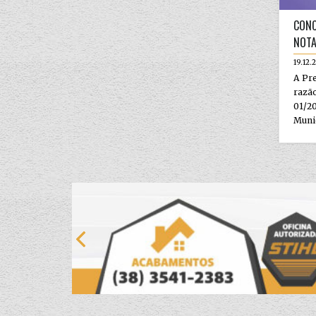
CONC
NOTA
19.12.
A Pre
razã
01/2
Munic