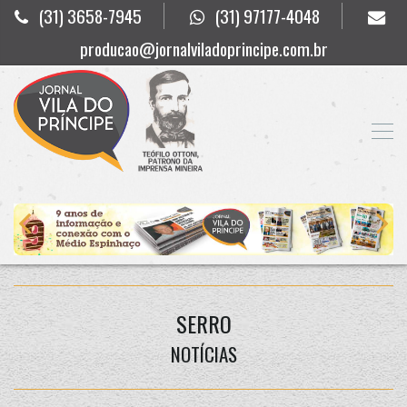
(31) 3658-7945
(31) 97177-4048
producao@jornalviladoprincipe.com.br
SERRO
NOTÍCIAS