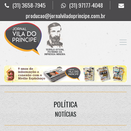
(31) 3658-7945
(31) 97177-4048
producao@jornalviladoprincipe.com.br
POLÍTICA
NOTÍCIAS