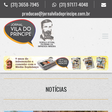
(31) 3658-7945
(31) 97177-4048
producao@jornalviladoprincipe.com.br
NOTÍCIAS