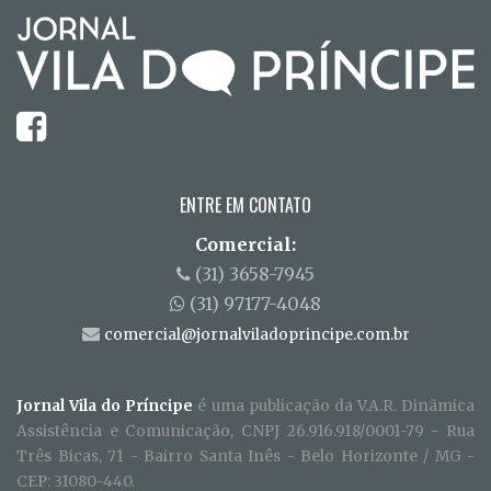
ENTRE EM CONTATO
Comercial:
(31) 3658-7945
(31) 97177-4048
comercial@jornalviladoprincipe.com.br
Jornal Vila do Príncipe
é uma publicação da V.A.R. Dinãmica
Assistência e Comunicação, CNPJ 26.916.918/0001-79 - Rua
Três Bicas, 71 - Bairro Santa Inês - Belo Horizonte / MG -
CEP: 31080-440.