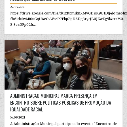
22.09.2021
https://drive.google.com/file/d/1zftcmIknXMvQDKK9U1Dij4lomebh
fbclid=IwAR0uGqUAeGvWceP7Fkp7jpDZDg3rycJB0JKwEg5l4rrcM0-
8_SezORp02Is...
ADMINISTRAÇÃO MUNICIPAL MARCA PRESENÇA EM
ENCONTRO SOBRE POLÍTICAS PÚBLICAS DE PROMOÇÃO DA
IGUALDADE RACIAL
14.09.2021
A Administração Municipal participou do evento “Encontro de