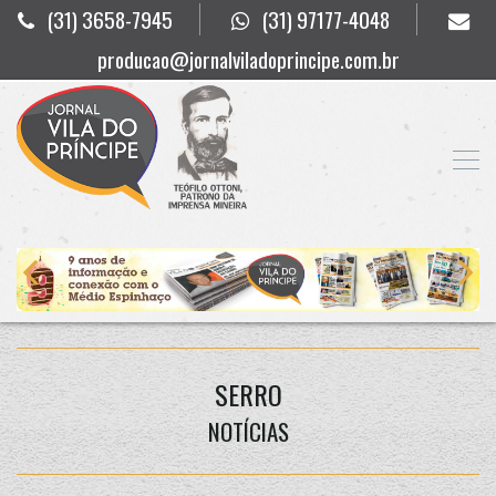
(31) 3658-7945
(31) 97177-4048
producao@jornalviladoprincipe.com.br
SERRO
NOTÍCIAS