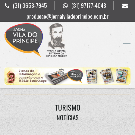
(31) 3658-7945
(31) 97177-4048
producao@jornalviladoprincipe.com.br
TURISMO
NOTÍCIAS