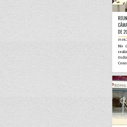
REUN
CÂMA
DE 2
19.08.
No d
rea
Ordi
Conce