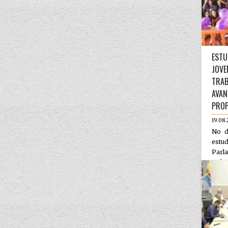
ESTU
JOVE
TRAB
AVAN
PROP
19.08.
No d
est
Parl
Polo
na ci