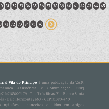
30
31
32
33
34
35
36
37
38
39
40
41
42
43
44
45
0
71
72
73
74
75
76
ornal Vila do Príncipe
é uma publicação da V.A.R.
inãmica Assistência e Comunicação, CNPJ
.916.918/0001-79 - Rua Três Bicas, 71 - Bairro Santa
ês - Belo Horizonte / MG - CEP: 31080-440.
s opiniões e conceitos emitidos em artigos