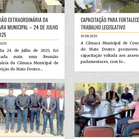
IÃO EXTRAORDINÁRIA DA
CAPACITAÇÃO PARA FORTALEC
RA MUNICIPAL – 24 DE JULHO
TRABALHO LEGISLATIVO
025
19.08.2025
A Câmara Municipal de Conc
2025
do Mato Dentro promoveu
ia 24 de julho de 2025, foi
capacitação voltada aos asse
lizada mais uma Reunião
parlamentares, com fo...
nária da Câmara Municipal de
ição do Mato Dentro...