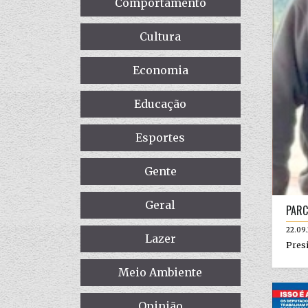
Comportamento
Cultura
Economia
Educação
Esportes
Gente
Geral
PARC
22.09
Lazer
Presi
Meio Ambiente
Opinião