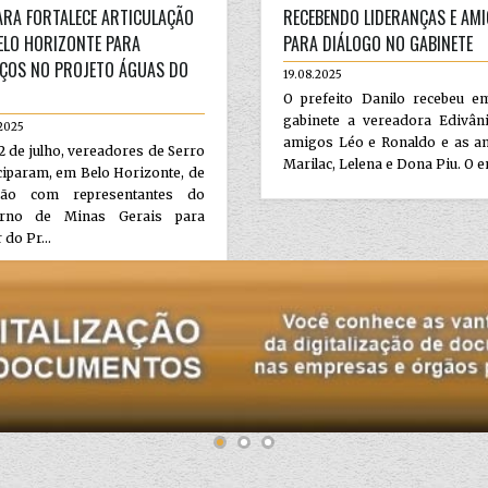
RA FORTALECE ARTICULAÇÃO
RECEBENDO LIDERANÇAS E AM
ELO HORIZONTE PARA
PARA DIÁLOGO NO GABINETE
ÇOS NO PROJETO ÁGUAS DO
19.08.2025
O prefeito Danilo recebeu e
gabinete a vereadora Edivâni
2025
amigos Léo e Ronaldo e as a
 de julho, vereadores de Serro
Marilac, Lelena e Dona Piu. O en
ciparam, em Belo Horizonte, de
ião com representantes do
rno de Minas Gerais para
 do Pr...