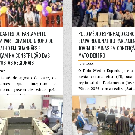
DANTES DO PARLAMENTO
POLO MÉDIO ESPINHAÇO CONC
M PARTICIPAM DO GRUPO DE
ETAPA REGIONAL DO PARLAME
ALHO EM GUANHÃES E
JOVEM DE MINAS EM CONCEIÇ
ÇAM NA CONSTRUÇÃO DAS
MATO DENTRO
OSTAS REGIONAIS
19.08.2025
O Polo Médio Espinhaço ence
2025
nesta quarta-feira (13), sua
ia 06 de agosto de 2025, os
regional do Parlamento Jov
udantes que integram o
Minas 2025 com a realizaç&ati..
amento Jovem de Minas pelo
 Médio Espinhaço se reuniram
dade de G...