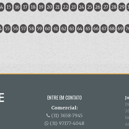
14
15
16
17
18
19
20
21
22
23
24
25
26
27
28
29
4
55
56
57
58
59
60
61
62
63
64
65
66
67
68
69
7
ENTRE EM CONTATO
J
D
Comercial:
26
(31) 3658-7945
In
(31) 97177-4048
A