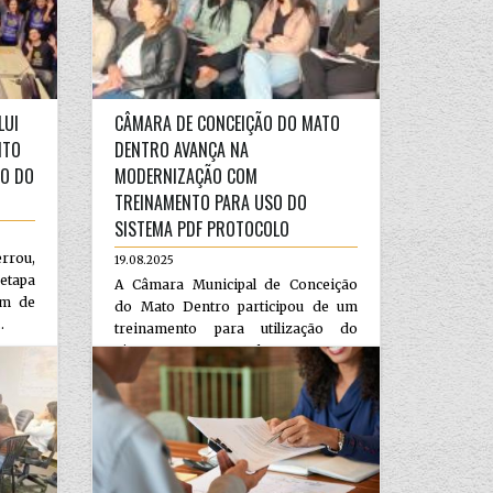
LUI
CÂMARA DE CONCEIÇÃO DO MATO
NTO
DENTRO AVANÇA NA
ÃO DO
MODERNIZAÇÃO COM
TREINAMENTO PARA USO DO
SISTEMA PDF PROTOCOLO
rrou,
19.08.2025
 etapa
A Câmara Municipal de Conceição
em de
do Mato Dentro participou de um
.
treinamento para utilização do
sistema PDF Protocolo...