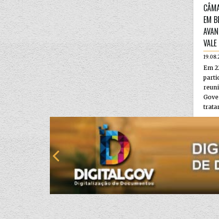
CÂMA
EM B
AVAN
VALE
19.08.
Em 22
parti
reun
Gove
tratar