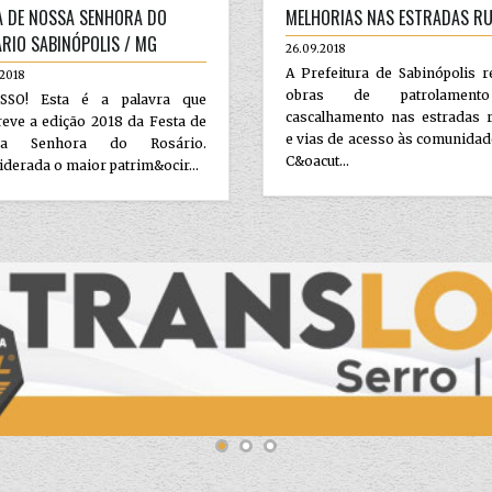
A DE NOSSA SENHORA DO
MELHORIAS NAS ESTRADAS RU
RIO SABINÓPOLIS / MG
26.09.2018
A Prefeitura de Sabinópolis r
2018
obras de patrolamen
SSO! Esta é a palavra que
cascalhamento nas estradas r
eve a edição 2018 da Festa de
e vias de acesso às comunida
sa Senhora do Rosário.
C&oacut...
derada o maior patrim&ocir...