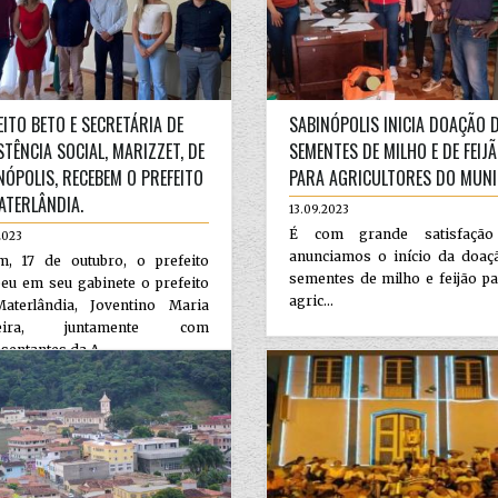
EITO BETO E SECRETÁRIA DE
SABINÓPOLIS INICIA DOAÇÃO 
STÊNCIA SOCIAL, MARIZZET, DE
SEMENTES DE MILHO E DE FEIJ
NÓPOLIS, RECEBEM O PREFEITO
PARA AGRICULTORES DO MUNI
ATERLÂNDIA.
13.09.2023
É com grande satisfação
2023
anunciamos o início da doaç
m, 17 de outubro, o prefeito
sementes de milho e feijão p
eu em seu gabinete o prefeito
agric...
aterlândia, Joventino Maria
reira, juntamente com
sentantes da A...