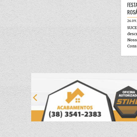
FEST
ROSÁ
26.09.
SUCE
descr
Nos
Consi