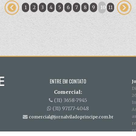
1
2
3
4
5
6
7
8
9
10
11
ENTRE EM CONTATO
J
D
Comercial:
26
(31) 3658-7945
In
(31) 97177-4048
A
a
comercial@jornalviladoprincipe.com.br
r
ed