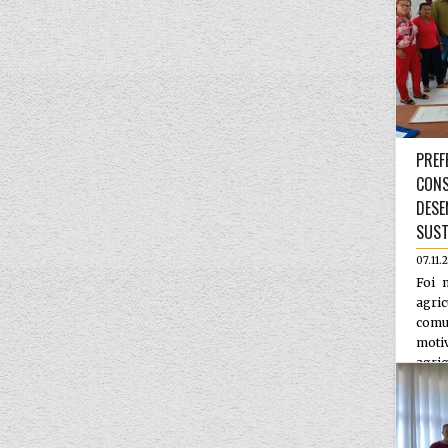
PREF
CONS
DESE
SUST
07.11.
Foi 
agr
com
motiv
agricu