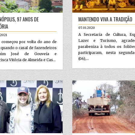
NÓPOLIS, 97 ANOS DE
MANTENDO VIVA A TRADIÇÃO
ÓRIA
07.01.2020
A Secretaria de Cultura, Esp
.2021
Lazer e Turismo, agrade
 começou por volta do ano de
parabeniza à todos os foliõe
 quando o casal de fazendeiros
participaram, nesta segunda-
quim José de Gouveia e
(06),...
isca Vitória de Almeida e Cas...