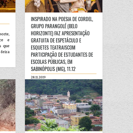
INSPIRADO NA POESIA DE CORDEL,
GRUPO PARANGOLÉ (BELO
HORIZONTE) FAZ APRESENTAÇÃO
orte,
GRATUITA DE ESPETÁCULO E
ce e
s que
ESQUETES TEATRAISCOM
feira
PARTICIPAÇÃO DE ESTUDANTES DE
ESCOLAS PÚBLICAS, EM
SABINÓPOLIS (MG), 11.12
28.11.2019
INSPIRADO NA POESIA DE CORDEL,
GRUPO PARANGOLÉ (BELO
HORIZONTE) FAZ APRESENTAÇÃO
GRATUITA DE ESPETÁCULO E
ESQUETES TEATRAI...