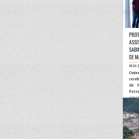
PREF
ASSI
SABI
DE M
18.10.
Onte
receb
de M
Fer
repre