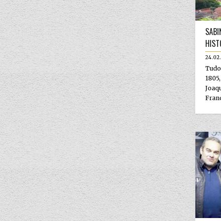
SABI
HIST
24.02
Tudo
1805,
Joa
Franc