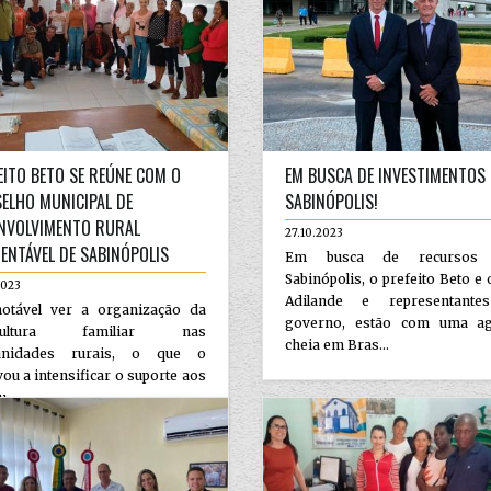
EITO BETO SE REÚNE COM O
EM BUSCA DE INVESTIMENTOS
ELHO MUNICIPAL DE
SABINÓPOLIS!
NVOLVIMENTO RURAL
27.10.2023
ENTÁVEL DE SABINÓPOLIS
Em busca de recursos 
Sabinópolis, o prefeito Beto e 
2023
Adilande e representant
notável ver a organização da
governo, estão com uma a
icultura familiar nas
cheia em Bras...
unidades rurais, o que o
ou a intensificar o suporte aos
...