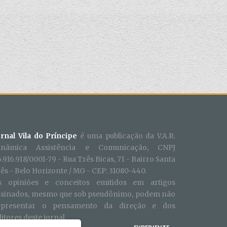
ornal Vila do Príncipe
é uma publicação da V.A.R.
inãmica Assistência e Comunicação, CNPJ
.916.918/0001-79 - Rua Três Bicas, 71 - Bairro Santa
ês - Belo Horizonte / MG - CEP: 31080-440.
s opiniões e conceitos emitidos em artigos
ssinados, mesmo que sob pseudônimo, podem não
epresentar o pensamento da direção e dos
itores deste jornal.