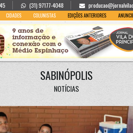
945
(31) 97177-4048
producao@jornalvila
CIDADES
COLUNISTAS
EDIÇÕES ANTERIORES
ANUNCI
SABINÓPOLIS
NOTÍCIAS