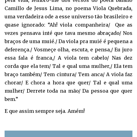
pela vida, lembro-me dos versos do poeta baiano
Camillo de Jesus Lima, no poema Viola Quebrada,
uma verdadeira ode a esse universo tão brasileiro e
quase ignorado: “Ah! viola companheira/ Que as
vezes pensava inté que tava mesmo abraçado/ Nos
braços de uma muié./ Da viola pra muié é pequena a
deferença./ Vosmeçe olha, escuta, e pensa,/ Eu juro
essa fala é franca,/ A viola tem cabelo/ Nas dez
corda que ela tem/ Tal e qual uma mulher,/ Ela tem
braço também/ Tem cintura/ Tem anca/ A viola faz
chorar/ E chora a hora que quer/ Tal e qual uma
mulher/ Derrete toda na mão/ Da pessoa que quer
bem.”
E que assim sempre seja. Amém!