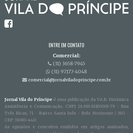
ENTRE EM CONTATO
Comercial:
(31) 3658-7945
(31) 97177-4048
comercial@jornalviladoprincipe.com.br
Jornal Vila do Príncipe
é uma publicação da V.A.R. Dinãmica
Assistência e Comunicação, CNPJ 26.916.918/0001-79 - Rua
Três Bicas, 71 - Bairro Santa Inês - Belo Horizonte / MG -
CEP: 31080-440.
As opiniões e conceitos emitidos em artigos assinados,