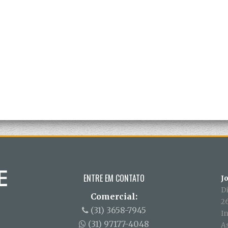
ENTRE EM CONTATO
J
D
Comercial:
26
(31) 3658-7945
In
(31) 97177-4048
A