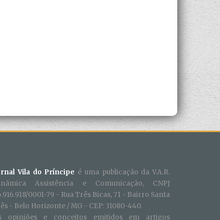
ornal Vila do Príncipe
é uma publicação da V.A.R.
inãmica Assistência e Comunicação, CNPJ
.916.918/0001-79 - Rua Três Bicas, 71 - Bairro Santa
ês - Belo Horizonte / MG - CEP: 31080-440.
s opiniões e conceitos emitidos em artigos