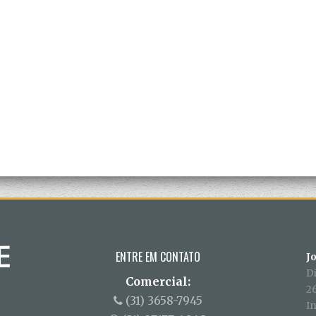
ENTRE EM CONTATO
J
D
Comercial:
26
(31) 3658-7945
In