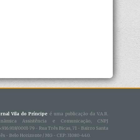
ornal Vila do Príncipe
é uma publicação da V.A.R.
inãmica Assistência e Comunicação, CNPJ
.916.918/0001-79 - Rua Três Bicas, 71 - Bairro Santa
ês - Belo Horizonte / MG - CEP: 31080-440.