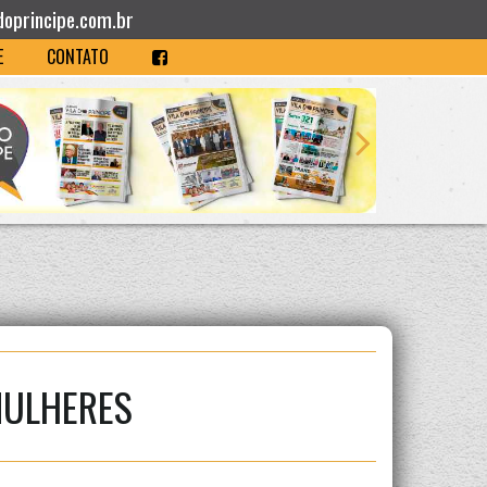
doprincipe.com.br
E
CONTATO
MULHERES