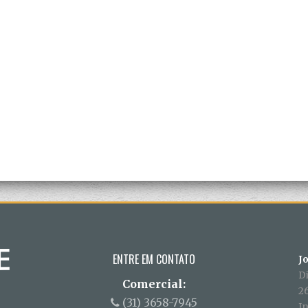
ENTRE EM CONTATO
J
D
Comercial:
26
(31) 3658-7945
In