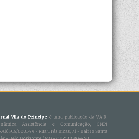
ornal Vila do Príncipe
é uma publicação da V.A.R.
inãmica Assistência e Comunicação, CNPJ
.916.918/0001-79 - Rua Três Bicas, 71 - Bairro Santa
ês - Belo Horizonte / MG - CEP: 31080-440.