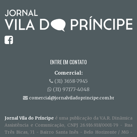
ENTRE EM CONTATO
Comercial:
(31) 3658-7945
(31) 97177-4048
comercial@jornalviladoprincipe.com.br
Jornal Vila do Príncipe
é uma publicação da V.A.R. Dinãmica
Assistência e Comunicação, CNPJ 26.916.918/0001-79 - Rua
Três Bicas, 71 - Bairro Santa Inês - Belo Horizonte / MG -