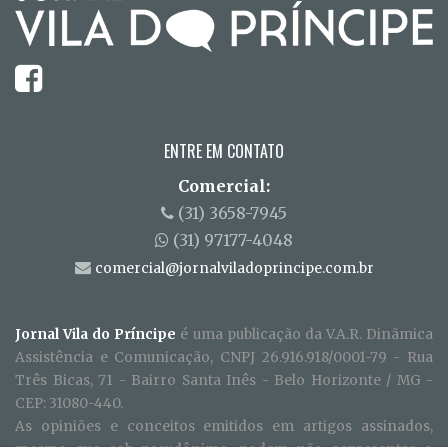
ENTRE EM CONTATO
Comercial:
(31) 3658-7945
(31) 97177-4048
comercial@jornalviladoprincipe.com.br
Jornal Vila do Príncipe
é uma publicação da V.A.R. Dinãmica
Assistência e Comunicação, CNPJ 26.916.918/0001-79 - Rua
Três Bicas, 71 - Bairro Santa Inês - Belo Horizonte / MG -
CEP: 31080-440.
As opiniões e conceitos emitidos em artigos assinados,