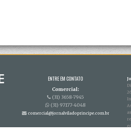
ENTRE EM CONTATO
J
D
Comercial:
26
(31) 3658-7945
In
(31) 97177-4048
A
a
comercial@jornalviladoprincipe.com.br
r
ed