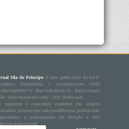
ornal Vila do Príncipe
é uma publicação da V.A.R.
inãmica Assistência e Comunicação, CNPJ
.916.918/0001-79 - Rua Três Bicas, 71 - Bairro Santa
ês - Belo Horizonte / MG - CEP: 31080-440.
s opiniões e conceitos emitidos em artigos
ssinados, mesmo que sob pseudônimo, podem não
epresentar o pensamento da direção e dos
itores deste jornal.