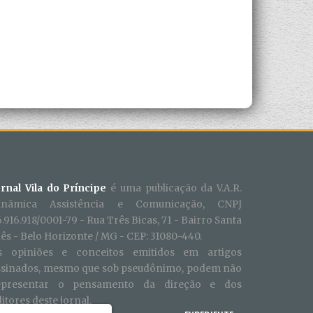
ornal Vila do Príncipe
é uma publicação da V.A.R.
inãmica Assistência e Comunicação, CNPJ
.916.918/0001-79 - Rua Três Bicas, 71 - Bairro Santa
ês - Belo Horizonte / MG - CEP: 31080-440.
s opiniões e conceitos emitidos em artigos
ssinados, mesmo que sob pseudônimo, podem não
epresentar o pensamento da direção e dos
itores deste jornal.