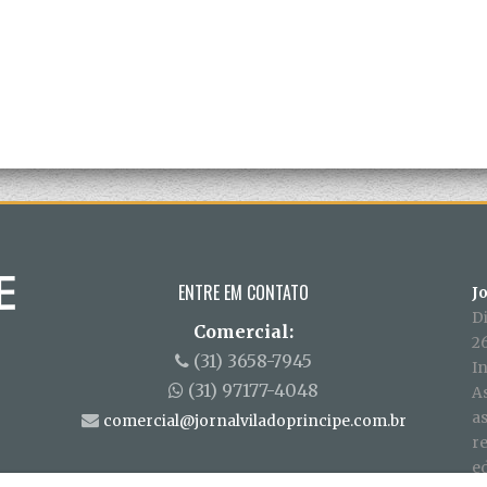
ENTRE EM CONTATO
J
D
Comercial:
26
(31) 3658-7945
In
(31) 97177-4048
A
a
comercial@jornalviladoprincipe.com.br
r
ed