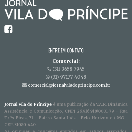
ENTRE EM CONTATO
Comercial:
(31) 3658-7945
(31) 97177-4048
comercial@jornalviladoprincipe.com.br
Jornal Vila do Príncipe
é uma publicação da V.A.R. Dinãmica
Assistência e Comunicação, CNPJ 26.916.918/0001-79 - Rua
Três Bicas, 71 - Bairro Santa Inês - Belo Horizonte / MG -
CEP: 31080-440.
As opiniões e conceitos emitidos em artigos assinados,