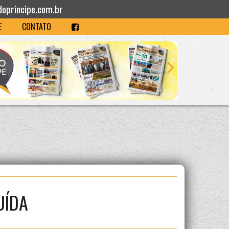
doprincipe.com.br
E
CONTATO
UÍDA