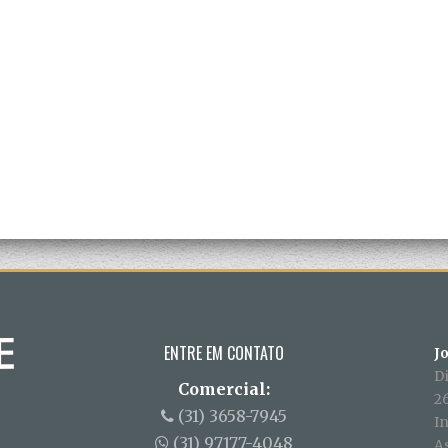
ENTRE EM CONTATO
J
D
Comercial:
26
(31) 3658-7945
In
(31) 97177-4048
A