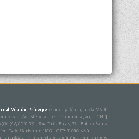
ornal Vila do Príncipe
é uma publicação da V.A.R.
inãmica Assistência e Comunicação, CNPJ
.916.918/0001-79 - Rua Três Bicas, 71 - Bairro Santa
ês - Belo Horizonte / MG - CEP: 31080-440.
s opiniões e conceitos emitidos em artigos