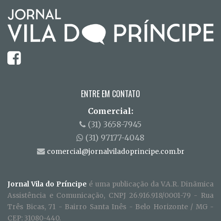
ENTRE EM CONTATO
Comercial:
(31) 3658-7945
(31) 97177-4048
comercial@jornalviladoprincipe.com.br
Jornal Vila do Príncipe
é uma publicação da V.A.R. Dinãmica
Assistência e Comunicação, CNPJ 26.916.918/0001-79 - Rua
Três Bicas, 71 - Bairro Santa Inês - Belo Horizonte / MG -
CEP: 31080-440.