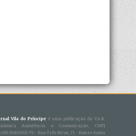
ornal Vila do Príncipe
é uma publicação da V.A.R.
inãmica Assistência e Comunicação, CNPJ
.916.918/0001-79 - Rua Três Bicas, 71 - Bairro Santa