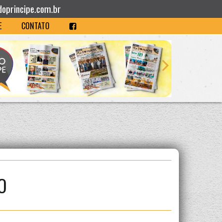
doprincipe.com.br
E
CONTATO
O