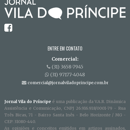
ENTRE EM CONTATO
Comercial:
(31) 3658-7945
(31) 97177-4048
comercial@jornalviladoprincipe.com.br
Jornal Vila do Príncipe
é uma publicação da V.A.R. Dinãmica
Assistência e Comunicação, CNPJ 26.916.918/0001-79 - Rua
Três Bicas, 71 - Bairro Santa Inês - Belo Horizonte / MG -
CEP: 31080-440.
As opiniões e conceitos emitidos em artigos assinados,