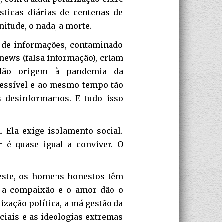
ísticas diárias de centenas de
itude, o nada, a morte.
l de informações, contaminado
 news (falsa informação), criam
 dão origem à pandemia da
cessível e ao mesmo tempo tão
os desinformamos. E tudo isso
 Ela exige isolamento social.
r é quase igual a conviver. O
peste, os homens honestos têm
e a compaixão e o amor dão o
rização política, a má gestão da
ociais e as ideologias extremas