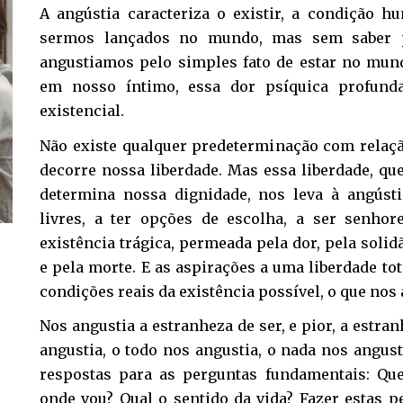
A angústia caracteriza o existir, a condição h
sermos lançados no mundo, mas sem saber 
angustiamos pelo simples fato de estar no mundo
em nosso íntimo, essa dor psíquica profund
existencial.
Não existe qualquer predeterminação com relaç
decorre nossa liberdade. Mas essa liberdade, qu
determina nossa dignidade, nos leva à angúst
livres, a ter opções de escolha, a ser senh
existência trágica, permeada pela dor, pela soli
e pela morte. E as aspirações a uma liberdade tot
condições reais da existência possível, o que nos
Nos angustia a estranheza de ser, e pior, a estran
angustia, o todo nos angustia, o nada nos angust
respostas para as perguntas fundamentais: Q
onde vou? Qual o sentido da vida? Fazer estas pe