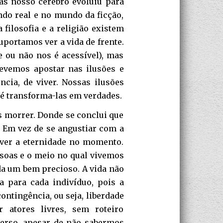
Mas nosso cérebro evoluiu para
undo real e no mundo da ficção,
 filosofia e a religião existem
uportamos ver a vida de frente.
 ou não nos é acessível), mas
devemos apostar nas ilusões e
cia, de viver. Nossas ilusões
 é transforma-las em verdades.
 morrer. Donde se conclui que
 Em vez de se angustiar com a
iver a eternidade no momento.
soas e o meio no qual vivemos
da um bem precioso. A vida não
 para cada indivíduo, pois a
ontingência, ou seja, liberdade
 atores livres, sem roteiro
verso, apesar de não sabermos