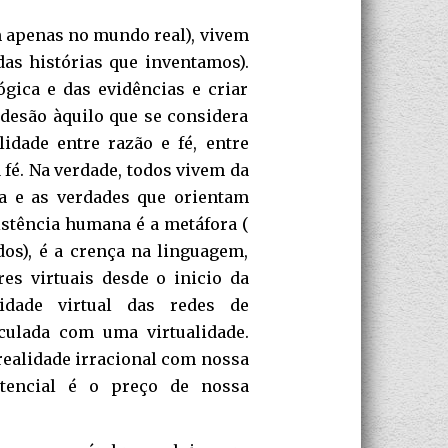
 apenas no mundo real), vivem
as histórias que inventamos).
ica e das evidências e criar
adesão àquilo que se considera
lidade entre razão e fé, entre
a fé. Na verdade, todos vivem da
ica e as verdades que orientam
istência humana é a metáfora (
os), é a crença na linguagem,
es virtuais desde o inicio da
lidade virtual das redes de
culada com uma virtualidade.
realidade irracional com nossa
istencial é o preço de nossa