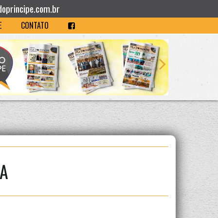
doprincipe.com.br
E
CONTATO
IA