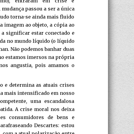
ismo), entraram em crise e
A mudança passou a ser a única
tudo torna-se ainda mais fluido
 a imagem ao objeto, a cópia ao
 a significar estar conectado e
ada no mundo líquido (o líquido
man. Não podemos banhar duas
mo estamos imersos na própria
o nos angustia, pois amamos o
 e determina as atuais crises
nda mais intensificado em nosso
competente, uma escandalosa
tida. A crise moral nos deixa
les consumidores de bens e
parafraseando Descartes: estou
, com a atual polarização entre