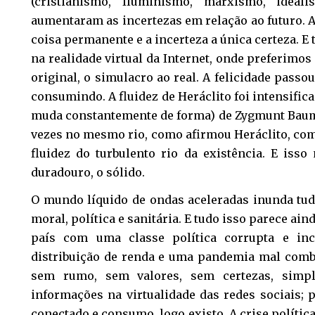
(cristianismo, Iluminismo, marxismo, ideal
aumentaram as incertezas em relação ao futuro. 
coisa permanente e a incerteza a única certeza. E 
na realidade virtual da Internet, onde preferimos
original, o simulacro ao real. A felicidade passou
consumindo. A fluidez de Heráclito foi intensific
muda constantemente de forma) de Zygmunt Bau
vezes no mesmo rio, como afirmou Heráclito, co
fluidez do turbulento rio da existência. E iss
duradouro, o sólido.
O mundo líquido de ondas aceleradas inunda tudo
moral, política e sanitária. E tudo isso parece ai
país com uma classe política corrupta e in
distribuição de renda e uma pandemia mal comba
sem rumo, sem valores, sem certezas, simp
informações na virtualidade das redes sociais; 
conectado e consumo, logo existo. A crise política