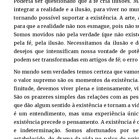
Poderia ser questionado que a fé cria ilusões. 
integrar a realidade e a ilusão, para viver no m
tornando possível suportar a existência. A arte, a
para que a realidade não nos esmague, pois não s
Somos movidos não pela verdade (que não existe
pela fé, pela ilusão. Necessitamos da ilusão e 
desejos que intensificam nossa vontade de potên
podem ser transformadas em artigos de fé; o erro
No mundo sem verdades temos certeza que vamos
o valor supremo são os momentos da existência.
finitude, devemos viver plena e intensamente, v
São os prazeres simples das relações com as pes
que dão algum sentido à existência e tornam a vi
é um entendimento, mas uma experiência única
existência precede o pensamento. A existência é c
e indeterminação. Somos afortunados por ser
estabelecido, do drama da vida no palco do uni