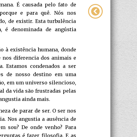
umana. É causada pelo fato de
porque e para quê. Nós nos
, de existir. Esta turbulência
a, é denominada de angústia
ão à existência humana, donde
e nos diferencia dos animais e
ia. Estamos condenados a ser
ores de nosso destino em uma
dão, em um universo silencioso,
al da vida são frustradas pelas
 angustia ainda mais.
heza de parar de ser. O ser nos
ia. Nos angustia a ausência de
uem sou? De onde venho? Para
rguntas é fazer filosofia. E as