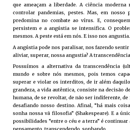
que ameaçam a liberdade. A ciência moderna
controlar pandemias, pestes. Mas, em nosso p
predomina no combate ao vírus. E, consequen
persistem e a angústia se intensifica. O prob
mesmos. A peste está em nós. E isso nos angustia.
A angústia pode nos paralisar, nos fazendo sent
aliviar, superar, nossa angustia? A transcendência
Possuímos a alternativa da transcendência (ul
mundo e sobre nós mesmos, pois temos capac
superar e violar os interditos, de ir além daquil
grandeza, a vida autêntica, consiste na decisão d
humana, de se revoltar, de não ser indiferente, de 
desafiando nosso destino. Afinal, “há mais coisa
sonha nossa vã filosofia” (Shakespeare). E a ún
possibilidades “entre o céu e a terra” é continuar
pensamento, transcendendo, sonhando.